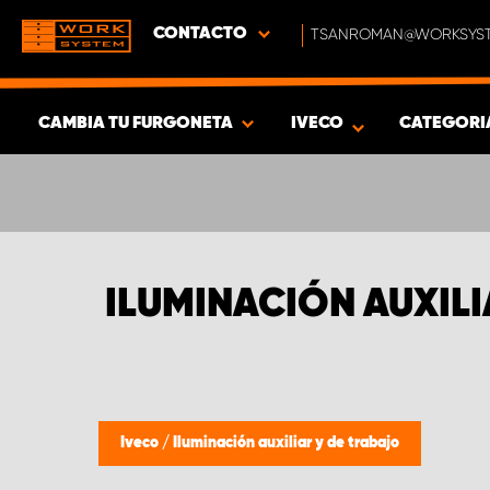
CONTACTO
TSANROMAN@WORKSYST
CAMBIA TU FURGONETA
IVECO
CATEGORI
MOSTRAR RESULTADOS -
350
PRODUCTOS
ILUMINACIÓN AUXILI
Iveco
/
Iluminación auxiliar y de trabajo