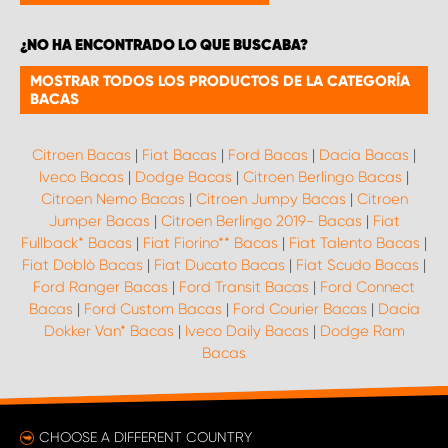
¿NO HA ENCONTRADO LO QUE BUSCABA?
MOSTRAR TODOS LOS PRODUCTOS DE LA CATEGORÍA
BACAS
Citroen Bacas
|
Fiat Bacas
|
Ford Bacas
|
Dacia Bacas
|
Iveco Bacas
|
Dodge Bacas
|
Citroen Berlingo Bacas
|
Citroen Nemo Bacas
|
Citroen Jumpy Bacas
|
Citroen
Jumper Bacas
|
Citroen Berlingo 2019- Bacas
|
Fiat
Fullback* Bacas
|
Fiat Fiorino** Bacas
|
Fiat Talento Bacas
|
Fiat Doblò Bacas
|
Fiat Ducato Bacas
|
Fiat Scudo Bacas
|
Ford Ranger Bacas
|
Ford Transit Bacas
|
Ford Connect
Bacas
|
Ford Custom Bacas
|
Ford Courier Bacas
|
Dacia
Dokker Van* Bacas
|
Iveco Daily Bacas
|
Dodge Ram
Bacas
CHOOSE A DIFFERENT COUNTRY