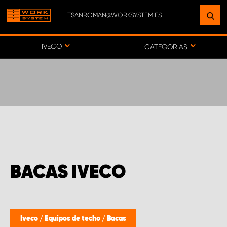
TSANROMAN@WORKSYSTEM.ES
ENCUENTRE UNA INSTALACIÓN
CERCA DE USTED
IVECO
CATEGORIAS
IR AL MAPA
SERVICIO AL CLIENTE
BACAS IVECO
Iveco
/
Equipos de techo
/
Bacas