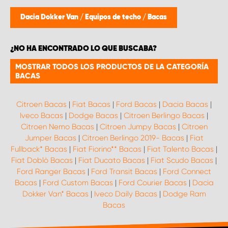
Dacia Dokker Van
/
Equipos de techo
/
Bacas
¿NO HA ENCONTRADO LO QUE BUSCABA?
MOSTRAR TODOS LOS PRODUCTOS DE LA CATEGORÍA
BACAS
Citroen Bacas
|
Fiat Bacas
|
Ford Bacas
|
Dacia Bacas
|
Iveco Bacas
|
Dodge Bacas
|
Citroen Berlingo Bacas
|
Citroen Nemo Bacas
|
Citroen Jumpy Bacas
|
Citroen
Jumper Bacas
|
Citroen Berlingo 2019- Bacas
|
Fiat
Fullback* Bacas
|
Fiat Fiorino** Bacas
|
Fiat Talento Bacas
|
Fiat Doblò Bacas
|
Fiat Ducato Bacas
|
Fiat Scudo Bacas
|
Ford Ranger Bacas
|
Ford Transit Bacas
|
Ford Connect
Bacas
|
Ford Custom Bacas
|
Ford Courier Bacas
|
Dacia
Dokker Van* Bacas
|
Iveco Daily Bacas
|
Dodge Ram
Bacas