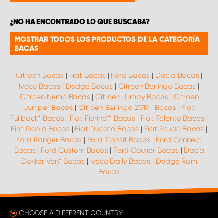
¿NO HA ENCONTRADO LO QUE BUSCABA?
MOSTRAR TODOS LOS PRODUCTOS DE LA CATEGORÍA
BACAS
Citroen Bacas
|
Fiat Bacas
|
Ford Bacas
|
Dacia Bacas
|
Iveco Bacas
|
Dodge Bacas
|
Citroen Berlingo Bacas
|
Citroen Nemo Bacas
|
Citroen Jumpy Bacas
|
Citroen
Jumper Bacas
|
Citroen Berlingo 2019- Bacas
|
Fiat
Fullback* Bacas
|
Fiat Fiorino** Bacas
|
Fiat Talento Bacas
|
Fiat Doblò Bacas
|
Fiat Ducato Bacas
|
Fiat Scudo Bacas
|
Ford Ranger Bacas
|
Ford Transit Bacas
|
Ford Connect
Bacas
|
Ford Custom Bacas
|
Ford Courier Bacas
|
Dacia
Dokker Van* Bacas
|
Iveco Daily Bacas
|
Dodge Ram
Bacas
CHOOSE A DIFFERENT COUNTRY