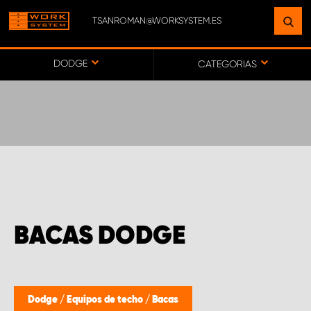
TSANROMAN@WORKSYSTEM.ES
ENCUENTRE UNA INSTALACIÓN
CERCA DE USTED
DODGE
CATEGORIAS
IR AL MAPA
SERVICIO AL CLIENTE
BACAS DODGE
Dodge
/
Equipos de techo
/
Bacas