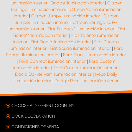
iluminación interior
|
Dodge iluminación interior
|
Citroen
Berlingo iluminación interior
|
Citroen Nemo iluminación
interior
|
Citroen Jumpy iluminación interior
|
Citroen
Jumper iluminación interior
|
Citroen Berlingo 2019-
iluminación interior
|
Fiat Fullback* iluminación interior
|
Fiat
Fiorino** iluminación interior
|
Fiat Talento iluminación
interior
|
Fiat Doblò iluminación interior
|
Fiat Ducato
iluminación interior
|
Fiat Scudo iluminación interior
|
Ford
Ranger iluminación interior
|
Ford Transit iluminación interior
|
Ford Connect iluminación interior
|
Ford Custom
iluminación interior
|
Ford Courier iluminación interior
|
Dacia Dokker Van* iluminación interior
|
Iveco Daily
iluminación interior
|
Dodge Ram iluminación interior
CHOOSE A DIFFERENT COUNTRY
COOKIE DECLARATION
CONDICIONES DE VENTA