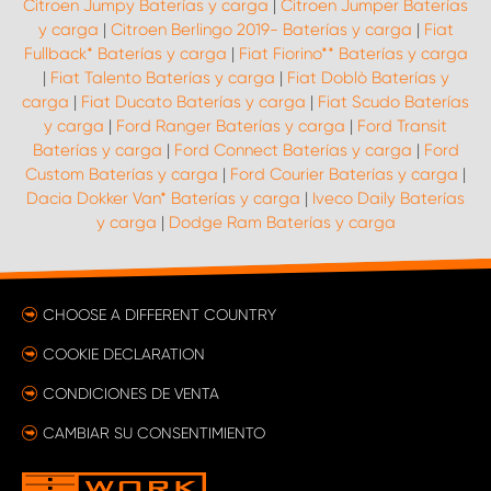
Citroen Jumpy Baterías y carga
|
Citroen Jumper Baterías
y carga
|
Citroen Berlingo 2019- Baterías y carga
|
Fiat
Fullback* Baterías y carga
|
Fiat Fiorino** Baterías y carga
|
Fiat Talento Baterías y carga
|
Fiat Doblò Baterías y
carga
|
Fiat Ducato Baterías y carga
|
Fiat Scudo Baterías
y carga
|
Ford Ranger Baterías y carga
|
Ford Transit
Baterías y carga
|
Ford Connect Baterías y carga
|
Ford
Custom Baterías y carga
|
Ford Courier Baterías y carga
|
Dacia Dokker Van* Baterías y carga
|
Iveco Daily Baterías
y carga
|
Dodge Ram Baterías y carga
CHOOSE A DIFFERENT COUNTRY
COOKIE DECLARATION
CONDICIONES DE VENTA
CAMBIAR SU CONSENTIMIENTO