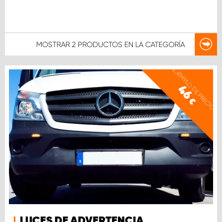
MOSTRAR
2 PRODUCTOS
EN LA CATEGORÍA
EJEMPLO DE PRECIO
46
€
LUCES DE ADVERTENCIA