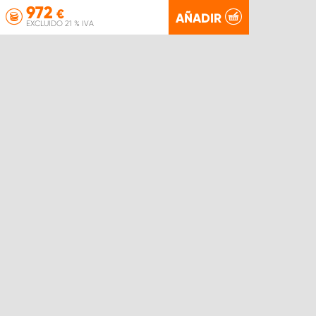
972
€
AÑADIR
EXCLUIDO 21 % IVA