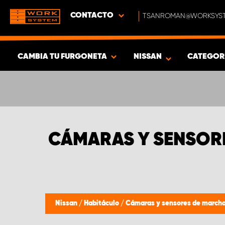
CONTACTO
TSANROMAN@WORKSYST
CAMBIA TU FURGONETA
NISSAN
CATEGOR
MOSTRAR RESULTADOS -
543
PRODUCTOS
CÁMARAS Y SENSORE
Nissan
/
Habitáculo
/
Cámaras y sensores de marcha