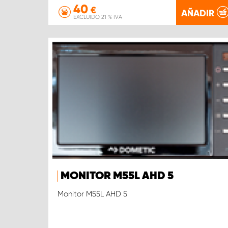
40
€
AÑADIR
EXCLUIDO 21 % IVA
MONITOR M55L AHD 5
Monitor M55L AHD 5