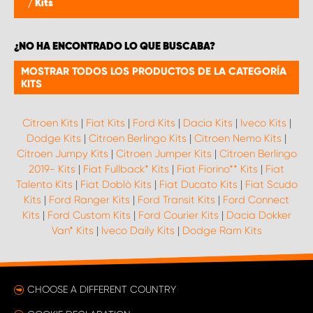
/
Kits
¿NO HA ENCONTRADO LO QUE BUSCABA?
MOSTRAR TODOS LOS PRODUCTOS DE LA CATEGORÍA
KITS
Citroen Kits
|
Fiat Kits
|
Ford Kits
|
Dacia Kits
|
Iveco Kits
|
Dodge Kits
|
Citroen Berlingo Kits
|
Citroen Nemo Kits
|
Citroen Jumpy Kits
|
Citroen Jumper Kits
|
Citroen Berlingo
2019- Kits
|
Fiat Fullback* Kits
|
Fiat Fiorino** Kits
|
Fiat
Talento Kits
|
Fiat Doblò Kits
|
Fiat Ducato Kits
|
Fiat Scudo
Kits
|
Ford Ranger Kits
|
Ford Transit Kits
|
Ford Connect
Kits
|
Ford Custom Kits
|
Ford Courier Kits
|
Dacia Dokker
Van* Kits
|
Iveco Daily Kits
|
Dodge Ram Kits
CHOOSE A DIFFERENT COUNTRY