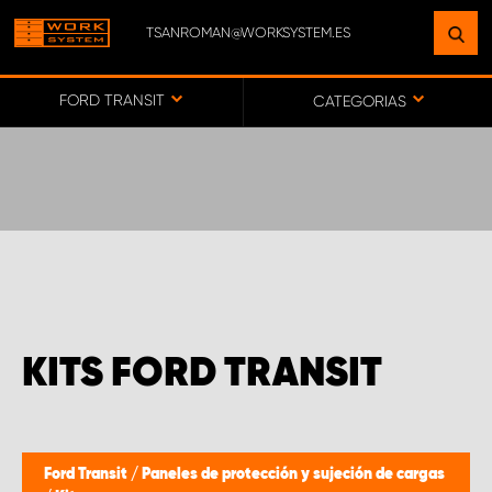
TSANROMAN@WORKSYSTEM.ES
ENCUENTRE UNA INSTALACIÓN
CERCA DE USTED
FORD TRANSIT
CATEGORIAS
IR AL MAPA
SERVICIO AL CLIENTE
KITS FORD TRANSIT
Ford Transit
/
Paneles de protección y sujeción de cargas