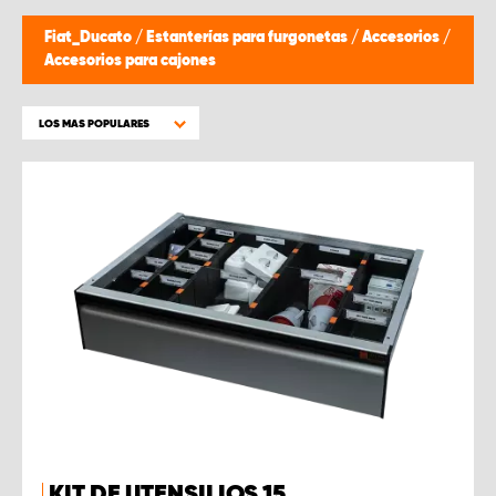
Fiat_Ducato
/
Estanterías para furgonetas
/
Accesorios
/
Accesorios para cajones
LOS MAS POPULARES
KIT DE UTENSILIOS 15