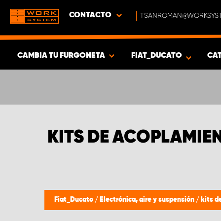
CONTACTO
TSANROMAN@WORKSYST
CAMBIA TU FURGONETA
FIAT_DUCATO
CA
MOSTRAR RESULTADOS -
362
PRODUCTOS
KITS DE ACOPLAMIE
Fiat_Ducato
/
Electrónica, aire y suspensión
/
kits d