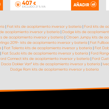
407
€
AÑADIR
EXCLUIDO 21 % IVA
ría
|
Fiat kits de acoplamiento inversor y batería
|
Ford kits de a
 de acoplamiento inversor y batería
|
Dodge kits de acoplamiento
ts de acoplamiento inversor y batería
|
Citroen Jumpy kits de ac
rlingo 2019- kits de acoplamiento inversor y batería
|
Fiat Fullba
a
|
Fiat Talento kits de acoplamiento inversor y batería
|
Fiat Dob
|
Fiat Scudo kits de acoplamiento inversor y batería
|
Ford Range
Ford Connect kits de acoplamiento inversor y batería
|
Ford Cust
|
Dacia Dokker Van* kits de acoplamiento inversor y batería
|
Ive
Dodge Ram kits de acoplamiento inversor y batería