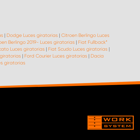
as
|
Dodge Luces giratorias
|
Citroen Berlingo Luces
oen Berlingo 2019- Luces giratorias
|
Fiat Fullback*
cato Luces giratorias
|
Fiat Scudo Luces giratorias
|
giratorias
|
Ford Courier Luces giratorias
|
Dacia
 giratorias