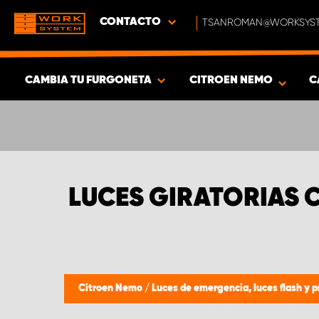
CONTACTO
TSANROMAN@WORKSYST
CAMBIA TU FURGONETA
CITROEN NEMO
C
MOSTRAR RESULTADOS -
317
PRODUCTOS
LUCES GIRATORIAS 
Citroen Nemo
/
Luces de emergencia, luces flash y p