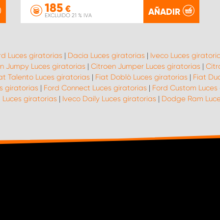
185
€
AÑADIR
EXCLUIDO 21 % IVA
rd Luces giratorias
|
Dacia Luces giratorias
|
Iveco Luces giratori
en Jumpy Luces giratorias
|
Citroen Jumper Luces giratorias
|
Citr
at Talento Luces giratorias
|
Fiat Doblò Luces giratorias
|
Fiat Du
s giratorias
|
Ford Connect Luces giratorias
|
Ford Custom Luces 
 Luces giratorias
|
Iveco Daily Luces giratorias
|
Dodge Ram Luces