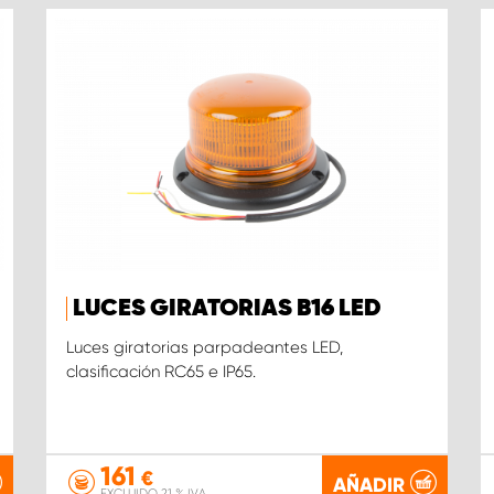
LUCES GIRATORIAS B16 LED
Luces giratorias parpadeantes LED,
clasificación RC65 e IP65.
161
€
AÑADIR
EXCLUIDO 21 % IVA