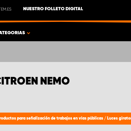
EM.ES
NUESTRO FOLLETO DIGITAL
ATEGORIAS
CITROEN NEMO
roductos para señalización de trabajos en vías públicas
/
Luces girato