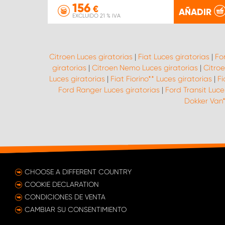
156
€
AÑADIR
EXCLUIDO 21 % IVA
Citroen Luces giratorias
|
Fiat Luces giratorias
|
Fo
giratorias
|
Citroen Nemo Luces giratorias
|
Citro
Luces giratorias
|
Fiat Fiorino** Luces giratorias
|
Fi
Ford Ranger Luces giratorias
|
Ford Transit Luce
Dokker Van*
CHOOSE A DIFFERENT COUNTRY
COOKIE DECLARATION
CONDICIONES DE VENTA
CAMBIAR SU CONSENTIMIENTO