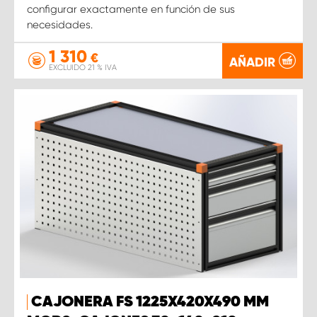
configurar exactamente en función de sus
necesidades.
1 310
€
AÑADIR
EXCLUIDO 21 % IVA
CAJONERA FS 1225X420X490 MM