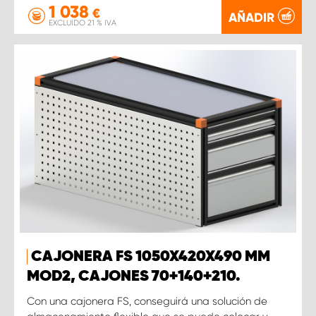
1 038
€
AÑADIR
EXCLUIDO 21 % IVA
CAJONERA FS 1050X420X490 MM
MOD2, CAJONES 70+140+210.
Con una cajonera FS, conseguirá una solución de