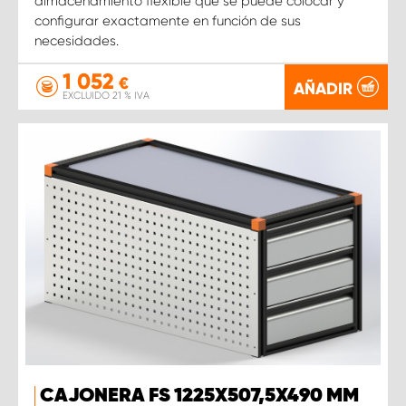
almacenamiento flexible que se puede colocar y
configurar exactamente en función de sus
necesidades.
1 052
€
AÑADIR
EXCLUIDO 21 % IVA
CAJONERA FS 1225X507,5X490 MM