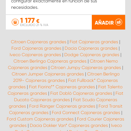
configurar exactamente en función de sus
necesidades.
1 177
€
AÑADIR
EXCLUIDO 21 % IVA
Citroen Cajoneras grandes
|
Fiat Cajoneras grandes
|
Ford Cajoneras grandes
|
Dacia Cajoneras grandes
|
Iveco Cajoneras grandes
|
Dodge Cajoneras grandes
|
Citroen Berlingo Cajoneras grandes
|
Citroen Nemo
Cajoneras grandes
|
Citroen Jumpy Cajoneras grandes
|
Citroen Jumper Cajoneras grandes
|
Citroen Berlingo
2019- Cajoneras grandes
|
Fiat Fullback* Cajoneras
grandes
|
Fiat Fiorino** Cajoneras grandes
|
Fiat Talento
Cajoneras grandes
|
Fiat Doblò Cajoneras grandes
|
Fiat
Ducato Cajoneras grandes
|
Fiat Scudo Cajoneras
grandes
|
Ford Ranger Cajoneras grandes
|
Ford Transit
Cajoneras grandes
|
Ford Connect Cajoneras grandes
|
Ford Custom Cajoneras grandes
|
Ford Courier Cajoneras
grandes
|
Dacia Dokker Van* Cajoneras grandes
|
Iveco