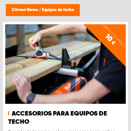
Citroen Nemo
/
Equipos de techo
EJEMPLO DE PRECIO
10
€
ACCESORIOS PARA EQUIPOS DE
TECHO