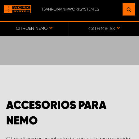
TSANROMAN@WORKSYSTEM.ES
ENCUENTRE UNA INSTALACIÓN
CERCA DE USTED
CITROEN NEMO
CATEGORIAS
IR AL MAPA
SERVICIO AL CLIENTE
ACCESORIOS PARA
NEMO
Citroen Nemo es un vehículo de transporte muy conocido,