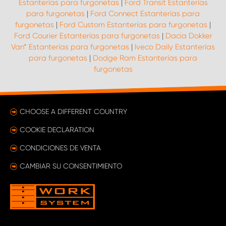
Estanterías para furgonetas
|
Ford Transit Estanterías
para furgonetas
|
Ford Connect Estanterías para
furgonetas
|
Ford Custom Estanterías para furgonetas
|
Ford Courier Estanterías para furgonetas
|
Dacia Dokker
Van* Estanterías para furgonetas
|
Iveco Daily Estanterías
para furgonetas
|
Dodge Ram Estanterías para
furgonetas
CHOOSE A DIFFERENT COUNTRY
COOKIE DECLARATION
CONDICIONES DE VENTA
CAMBIAR SU CONSENTIMIENTO