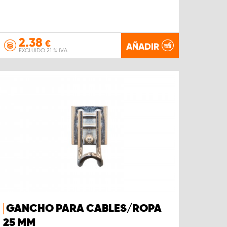
2.38
€
AÑADIR
EXCLUIDO 21 % IVA
GANCHO PARA CABLES/ROPA
25 MM