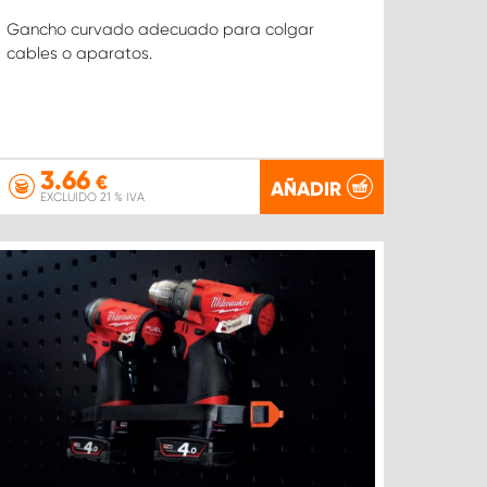
Gancho curvado adecuado para colgar
cables o aparatos.
3.66
€
AÑADIR
EXCLUIDO 21 % IVA