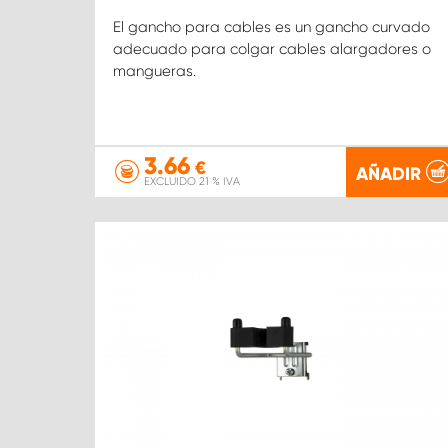
El gancho para cables es un gancho curvado
adecuado para colgar cables alargadores o
mangueras.
3.66
€
AÑADIR
EXCLUIDO 21 % IVA