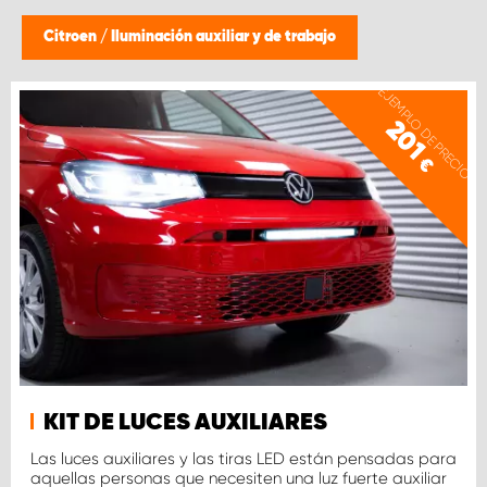
Citroen
/
Iluminación auxiliar y de trabajo
EJEMPLO DE PRECIO
201
€
KIT DE LUCES AUXILIARES
Las luces auxiliares y las tiras LED están pensadas para
aquellas personas que necesiten una luz fuerte auxiliar