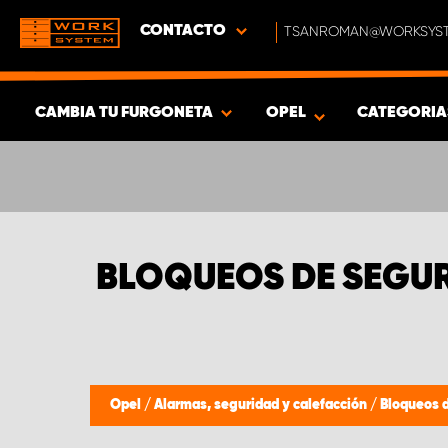
CONTACTO
TSANROMAN@WORKSYST
CAMBIA TU FURGONETA
OPEL
CATEGORI
MOSTRAR RESULTADOS -
625
PRODUCTOS
BLOQUEOS DE SEGUR
Opel
/
Alarmas, seguridad y calefacción
/
Bloqueos 