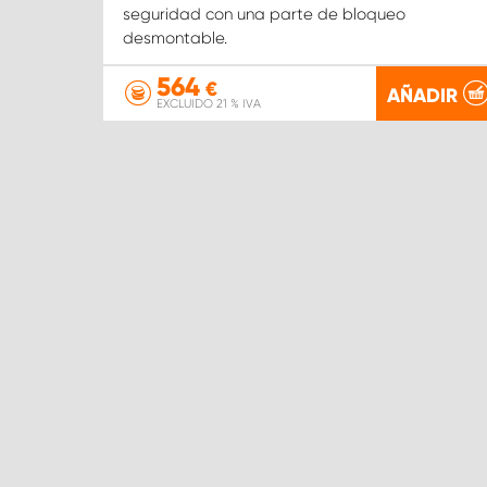
seguridad con una parte de bloqueo
desmontable.
564
€
AÑADIR
EXCLUIDO 21 % IVA