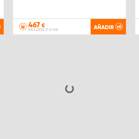
467
€
AÑADIR
EXCLUIDO 21 % IVA