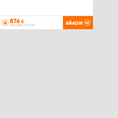
876
€
AÑADIR
EXCLUIDO 21 % IVA