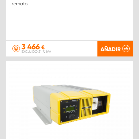
remoto
3 466
€
AÑADIR
EXCLUIDO 21 % IVA