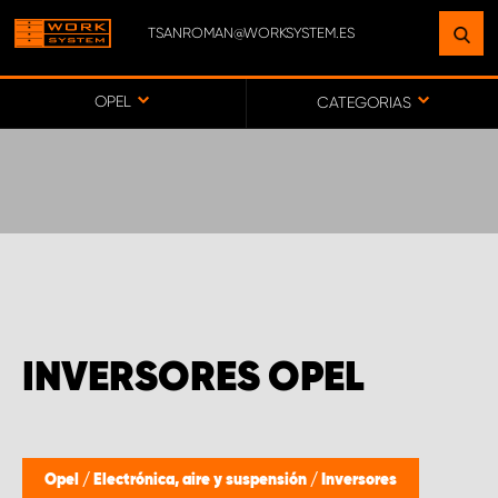
TSANROMAN@WORKSYSTEM.ES
ENCUENTRE UNA INSTALACIÓN
CERCA DE USTED
OPEL
CATEGORIAS
IR AL MAPA
SERVICIO AL CLIENTE
INVERSORES OPEL
Opel
/
Electrónica, aire y suspensión
/
Inversores