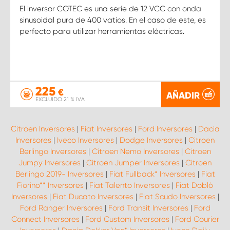
El inversor COTEC es una serie de 12 VCC con onda
sinusoidal pura de 400 vatios. En el caso de este, es
perfecto para utilizar herramientas eléctricas.
225
€
AÑADIR
EXCLUIDO 21 % IVA
Citroen Inversores
|
Fiat Inversores
|
Ford Inversores
|
Dacia
Inversores
|
Iveco Inversores
|
Dodge Inversores
|
Citroen
Berlingo Inversores
|
Citroen Nemo Inversores
|
Citroen
Jumpy Inversores
|
Citroen Jumper Inversores
|
Citroen
Berlingo 2019- Inversores
|
Fiat Fullback* Inversores
|
Fiat
Fiorino** Inversores
|
Fiat Talento Inversores
|
Fiat Doblò
Inversores
|
Fiat Ducato Inversores
|
Fiat Scudo Inversores
|
Ford Ranger Inversores
|
Ford Transit Inversores
|
Ford
Connect Inversores
|
Ford Custom Inversores
|
Ford Courier