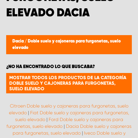
ELEVADO DACIA
Dacia
/
Doble suelo y cajoneras para furgonetas, suelo
elevado
¿NO HA ENCONTRADO LO QUE BUSCABA?
MOSTRAR TODOS LOS PRODUCTOS DE LA CATEGORÍA
DOBLE SUELO Y CAJONERAS PARA FURGONETAS,
SUELO ELEVADO
Citroen Doble suelo y cajoneras para furgonetas, suelo
elevado
|
Fiat Doble suelo y cajoneras para furgonetas,
suelo elevado
|
Ford Doble suelo y cajoneras para
furgonetas, suelo elevado
|
Dacia Doble suelo y cajoneras
para furgonetas, suelo elevado
|
Iveco Doble suelo y