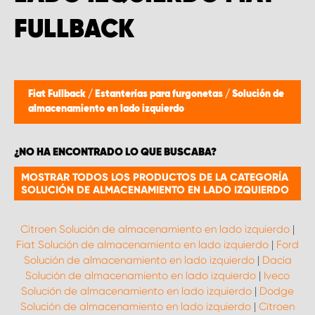
FULLBACK
Fiat Fullback
/
Estanterías para furgonetas
/
Solución de
almacenamiento en lado izquierdo
¿NO HA ENCONTRADO LO QUE BUSCABA?
MOSTRAR TODOS LOS PRODUCTOS DE LA CATEGORÍA
SOLUCIÓN DE ALMACENAMIENTO EN LADO IZQUIERDO
Citroen Solución de almacenamiento en lado izquierdo
|
Fiat Solución de almacenamiento en lado izquierdo
|
Ford
Solución de almacenamiento en lado izquierdo
|
Dacia
Solución de almacenamiento en lado izquierdo
|
Iveco
Solución de almacenamiento en lado izquierdo
|
Dodge
Solución de almacenamiento en lado izquierdo
|
Citroen