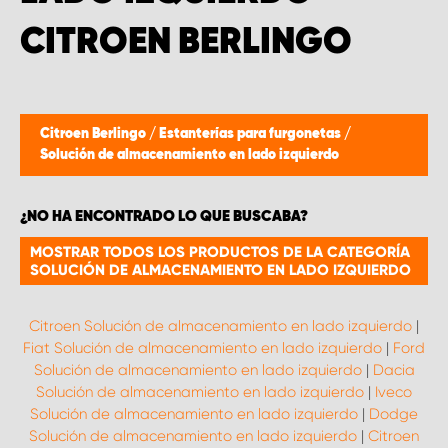
CITROEN BERLINGO
Citroen Berlingo
/
Estanterías para furgonetas
/
Solución de almacenamiento en lado izquierdo
¿NO HA ENCONTRADO LO QUE BUSCABA?
MOSTRAR TODOS LOS PRODUCTOS DE LA CATEGORÍA
SOLUCIÓN DE ALMACENAMIENTO EN LADO IZQUIERDO
Citroen Solución de almacenamiento en lado izquierdo
|
Fiat Solución de almacenamiento en lado izquierdo
|
Ford
Solución de almacenamiento en lado izquierdo
|
Dacia
Solución de almacenamiento en lado izquierdo
|
Iveco
Solución de almacenamiento en lado izquierdo
|
Dodge
Solución de almacenamiento en lado izquierdo
|
Citroen