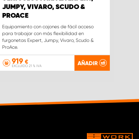
JUMPY, VIVARO, SCUDO &
CUS
PROACE
L2
Equipamiento con cajones de fácil acceso
Equipa
para trabajar con más flexibilidad en
cajone
furgonetas Expert, Jumpy, Vivaro, Scudo &
precis
ProAce.
Ford C
919
1
€
AÑADIR
EXCLUIDO 21 % IVA
EX