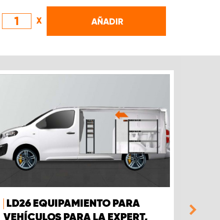
X
AÑADIR
LD26 EQUIPAMIENTO PARA
LD4
VEHÍCULOS PARA LA EXPERT,
VEH