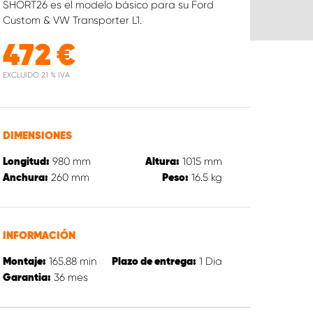
SHORT26 es el modelo básico para su Ford
Custom & VW Transporter L1.
472
€
EXCLUIDO 21 % IVA
DIMENSIONES
980
mm
1015
mm
Longitud:
Altura:
260
mm
16.5
kg
Anchura:
Peso:
INFORMACIÓN
165.88
min
1
Dia
Montaje:
Plazo de entrega:
36
mes
Garantia: