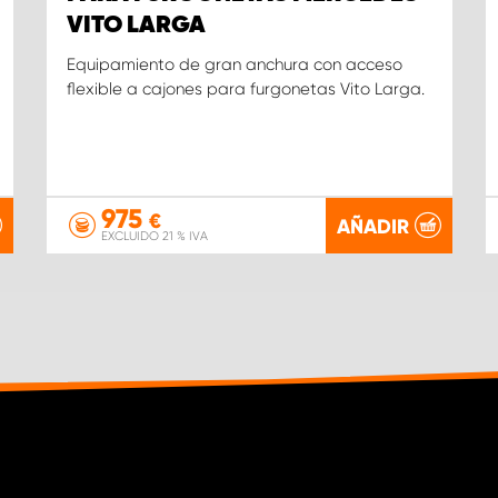
VITO LARGA
Equipamiento de gran anchura con acceso
flexible a cajones para furgonetas Vito Larga.
975
€
AÑADIR
EXCLUIDO 21 % IVA