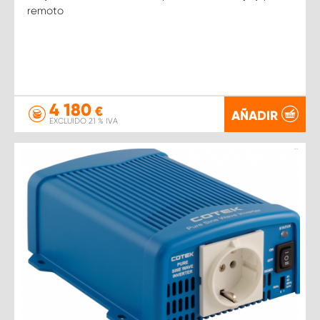
remoto
4 180
€
AÑADIR
EXCLUIDO 21 % IVA