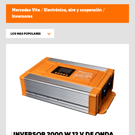
Mercedes Vito
/
Electrónica, aire y suspensión
/
Inversores
LOS MAS POPULARES
INVERSOR 2000 W 12 V DE ONDA