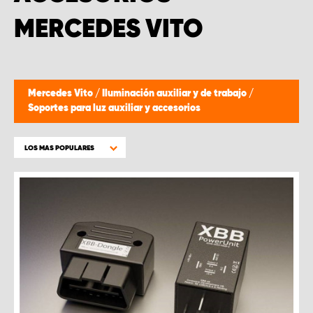
MERCEDES VITO
Mercedes Vito
/
Iluminación auxiliar y de trabajo
/
Soportes para luz auxiliar y accesorios
LOS MAS POPULARES