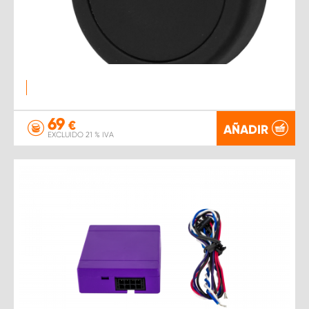
69
€
AÑADIR
EXCLUIDO 21 % IVA