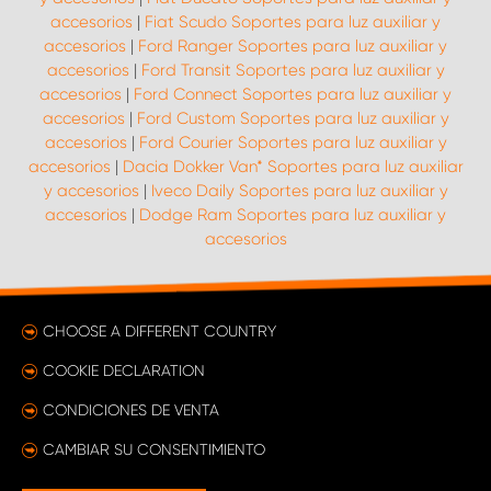
accesorios
|
Fiat Scudo Soportes para luz auxiliar y
accesorios
|
Ford Ranger Soportes para luz auxiliar y
accesorios
|
Ford Transit Soportes para luz auxiliar y
accesorios
|
Ford Connect Soportes para luz auxiliar y
accesorios
|
Ford Custom Soportes para luz auxiliar y
accesorios
|
Ford Courier Soportes para luz auxiliar y
accesorios
|
Dacia Dokker Van* Soportes para luz auxiliar
y accesorios
|
Iveco Daily Soportes para luz auxiliar y
accesorios
|
Dodge Ram Soportes para luz auxiliar y
accesorios
CHOOSE A DIFFERENT COUNTRY
COOKIE DECLARATION
CONDICIONES DE VENTA
CAMBIAR SU CONSENTIMIENTO