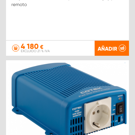
remoto
4 180
€
AÑADIR
EXCLUIDO 21 % IVA