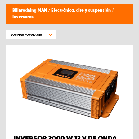
Bilinredning MAN
/
Electrónica, aire y suspensión
/
Inversores
LOS MAS POPULARES
INVERSOR 2000 W 12 V DE ONDA