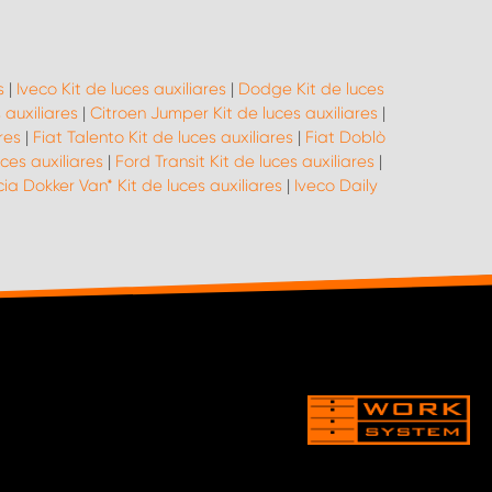
s
|
Iveco Kit de luces auxiliares
|
Dodge Kit de luces
 auxiliares
|
Citroen Jumper Kit de luces auxiliares
|
res
|
Fiat Talento Kit de luces auxiliares
|
Fiat Doblò
ces auxiliares
|
Ford Transit Kit de luces auxiliares
|
ia Dokker Van* Kit de luces auxiliares
|
Iveco Daily