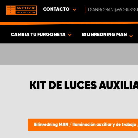
CONTACTO
TSANROMAN@WORKSYST
CAMBIA TU FURGONETA
BILINREDNING MAN
MOSTRAR RESULTADOS -
378
PRODUCTOS
KIT DE LUCES AUXIL
Bilinredning MAN
/
Iluminación auxiliar y de trabajo