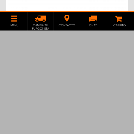
SOPORTE PARA BOTELLAS DE GAS
MENU
CAMBIA TU
CONTACTO
CHAT
CARRITO
310 MM
FURGONETA
Nuestros propios soportes para cilindros de gas que
los mantiene sujetos en su sitio. La correa se puede
ajustar en diferentes posiciones.
122
€
AÑADIR
EXCLUIDO 21 % IVA