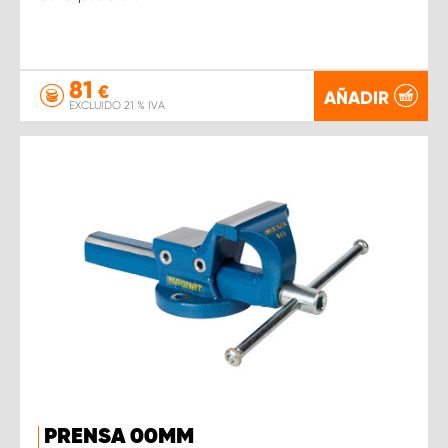
81
€
AÑADIR
EXCLUIDO 21 % IVA
PRENSA 00MM