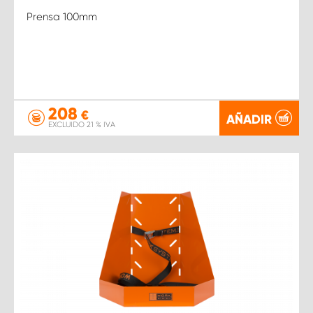
Prensa 100mm
208
€
AÑADIR
EXCLUIDO 21 % IVA