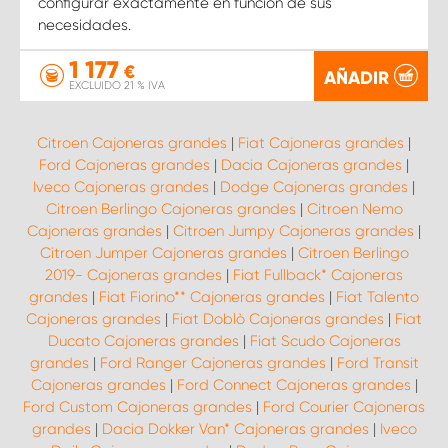
configurar exactamente en función de sus
necesidades.
1 177
€
AÑADIR
EXCLUIDO 21 % IVA
Citroen Cajoneras grandes
|
Fiat Cajoneras grandes
|
Ford Cajoneras grandes
|
Dacia Cajoneras grandes
|
Iveco Cajoneras grandes
|
Dodge Cajoneras grandes
|
Citroen Berlingo Cajoneras grandes
|
Citroen Nemo
Cajoneras grandes
|
Citroen Jumpy Cajoneras grandes
|
Citroen Jumper Cajoneras grandes
|
Citroen Berlingo
2019- Cajoneras grandes
|
Fiat Fullback* Cajoneras
grandes
|
Fiat Fiorino** Cajoneras grandes
|
Fiat Talento
Cajoneras grandes
|
Fiat Doblò Cajoneras grandes
|
Fiat
Ducato Cajoneras grandes
|
Fiat Scudo Cajoneras
grandes
|
Ford Ranger Cajoneras grandes
|
Ford Transit
Cajoneras grandes
|
Ford Connect Cajoneras grandes
|
Ford Custom Cajoneras grandes
|
Ford Courier Cajoneras
grandes
|
Dacia Dokker Van* Cajoneras grandes
|
Iveco