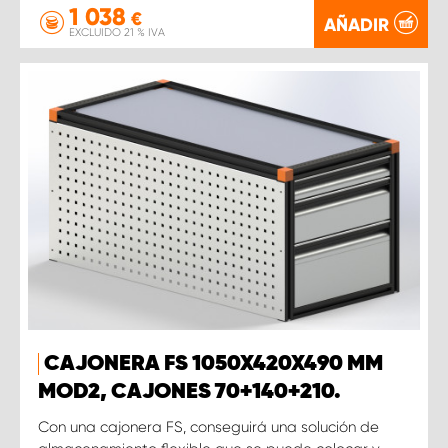
1 038
€
AÑADIR
EXCLUIDO 21 % IVA
CAJONERA FS 1050X420X490 MM
MOD2, CAJONES 70+140+210.
Con una cajonera FS, conseguirá una solución de