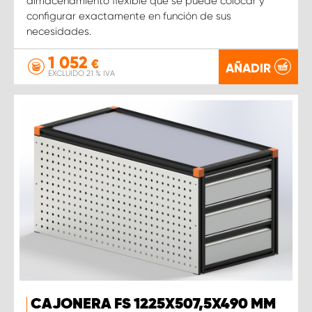
almacenamiento flexible que se puede colocar y
configurar exactamente en función de sus
necesidades.
1 052
€
AÑADIR
EXCLUIDO 21 % IVA
CAJONERA FS 1225X507,5X490 MM