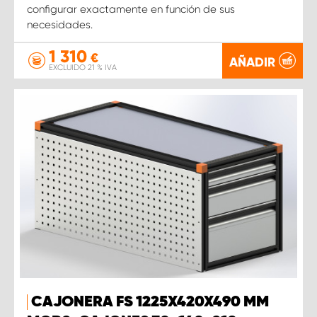
configurar exactamente en función de sus
necesidades.
1 310
€
AÑADIR
EXCLUIDO 21 % IVA
CAJONERA FS 1225X420X490 MM