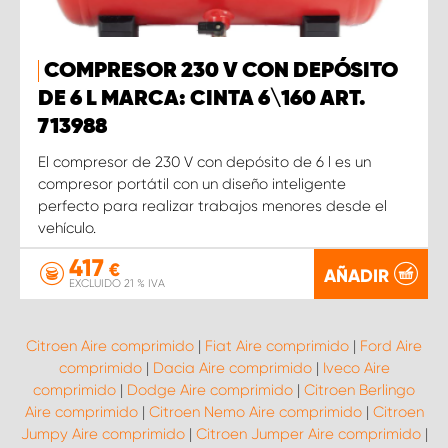
COMPRESOR 230 V CON DEPÓSITO
DE 6 L MARCA: CINTA 6\160 ART.
713988
El compresor de 230 V con depósito de 6 l es un
compresor portátil con un diseño inteligente
perfecto para realizar trabajos menores desde el
vehículo.
417
€
AÑADIR
EXCLUIDO 21 % IVA
Citroen Aire comprimido
|
Fiat Aire comprimido
|
Ford Aire
comprimido
|
Dacia Aire comprimido
|
Iveco Aire
comprimido
|
Dodge Aire comprimido
|
Citroen Berlingo
Aire comprimido
|
Citroen Nemo Aire comprimido
|
Citroen
Jumpy Aire comprimido
|
Citroen Jumper Aire comprimido
|