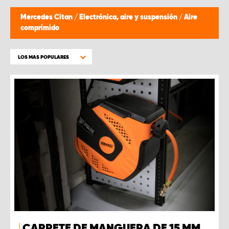
Mercedes Citan
/
Electrónica, aire y suspensión
/
Aire
comprimido
LOS MAS POPULARES
CARRETE DE MANGUERA DE 15 MM