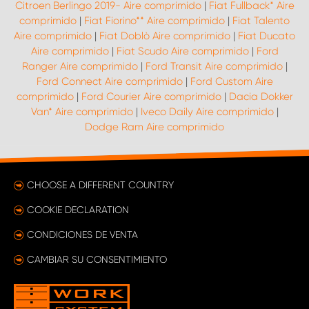
Citroen Berlingo 2019- Aire comprimido
|
Fiat Fullback* Aire
comprimido
|
Fiat Fiorino** Aire comprimido
|
Fiat Talento
Aire comprimido
|
Fiat Doblò Aire comprimido
|
Fiat Ducato
Aire comprimido
|
Fiat Scudo Aire comprimido
|
Ford
Ranger Aire comprimido
|
Ford Transit Aire comprimido
|
Ford Connect Aire comprimido
|
Ford Custom Aire
comprimido
|
Ford Courier Aire comprimido
|
Dacia Dokker
Van* Aire comprimido
|
Iveco Daily Aire comprimido
|
Dodge Ram Aire comprimido
CHOOSE A DIFFERENT COUNTRY
COOKIE DECLARATION
CONDICIONES DE VENTA
CAMBIAR SU CONSENTIMIENTO