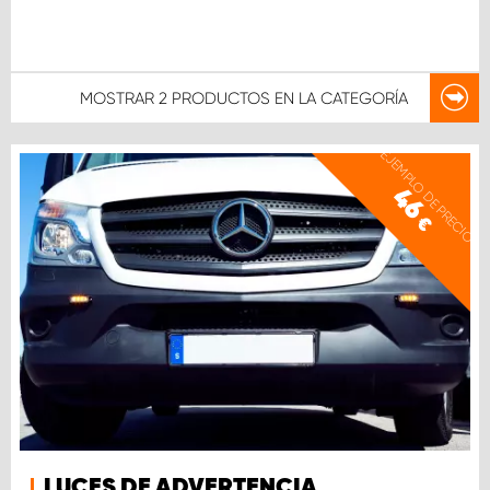
MOSTRAR
2 PRODUCTOS
EN LA CATEGORÍA
EJEMPLO DE PRECIO
46
€
LUCES DE ADVERTENCIA