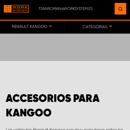
TSANROMAN@WORKSYSTEM.ES
ENCUENTRE UNA INSTALACIÓN
CERCA DE USTED
RENAULT KANGOO
CATEGORIAS
IR AL MAPA
SERVICIO AL CLIENTE
ACCESORIOS PARA
KANGOO
Los vehículos Renault Kangoo son muy populares entre los