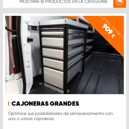
MOSTRAR
16 PRODUCTOS
EN LA CATEGORÍA
EJEMPLO DE PRECIO
909
€
CAJONERAS GRANDES
Optimice sus posibilidades de almacenamiento con
una o varias cajoneras