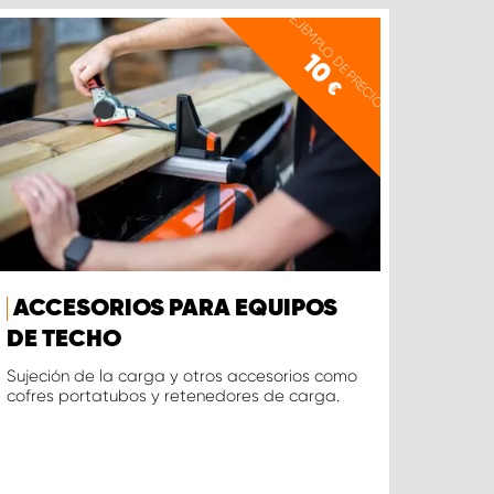
EJEMPLO DE PRECIO
10
€
ACCESORIOS PARA EQUIPOS
DE TECHO
Sujeción de la carga y otros accesorios como
cofres portatubos y retenedores de carga.