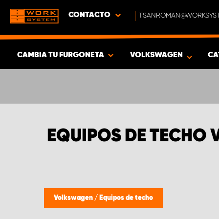
CONTACTO
TSANROMAN@WORKSYST
CAMBIA TU FURGONETA
VOLKSWAGEN
CA
MOSTRAR RESULTADOS -
589
PRODUCTOS
EQUIPOS DE TECHO
Volkswagen
/
Equipos de techo