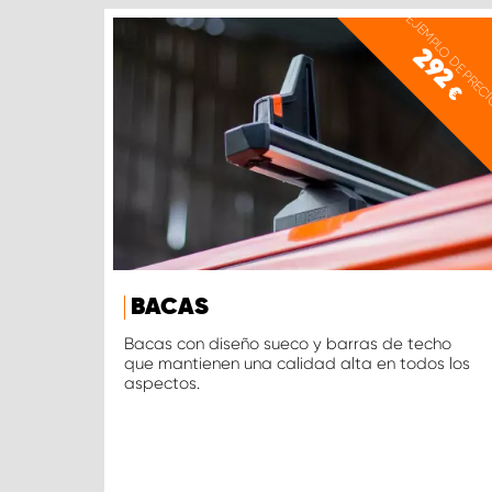
EJEMPLO DE PREC
292
€
BACAS
Bacas con diseño sueco y barras de techo
que mantienen una calidad alta en todos los
aspectos.