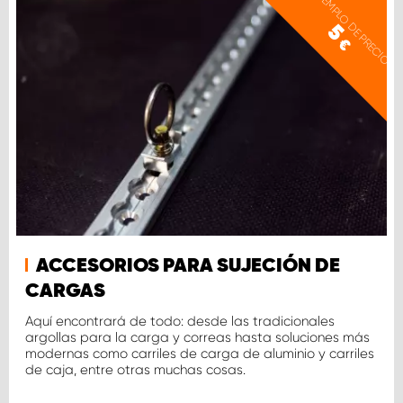
EJEMPLO DE PRECIO
5
€
ACCESORIOS PARA SUJECIÓN DE
CARGAS
Aquí encontrará de todo: desde las tradicionales
argollas para la carga y correas hasta soluciones más
modernas como carriles de carga de aluminio y carriles
de caja, entre otras muchas cosas.