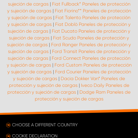
sujeción de cargas
|
Fiat Fullback* Paneles de protección
y sujeción de cargas
|
Fiat Fiorino** Paneles de protección
y sujeción de cargas
|
Fiat Talento Paneles de protección
y sujeción de cargas
|
Fiat Doblò Paneles de protección y
sujeción de cargas
|
Fiat Ducato Paneles de protección y
sujeción de cargas
|
Fiat Scudo Paneles de protección y
sujeción de cargas
|
Ford Ranger Paneles de protección y
sujeción de cargas
|
Ford Transit Paneles de protección y
sujeción de cargas
|
Ford Connect Paneles de protección
y sujeción de cargas
|
Ford Custom Paneles de protección
y sujeción de cargas
|
Ford Courier Paneles de protección
y sujeción de cargas
|
Dacia Dokker Van* Paneles de
protección y sujeción de cargas
|
Iveco Daily Paneles de
protección y sujeción de cargas
|
Dodge Ram Paneles de
protección y sujeción de cargas
CHOOSE A DIFFERENT COUNTRY
COOKIE DECLARATION