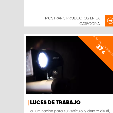
MOSTRAR
5 PRODUCTOS
EN LA
CATEGORÍA
EJEMPLO DE PREC
37
€
LUCES DE TRABAJO
La iluminación para su vehículo, y dentro de él,