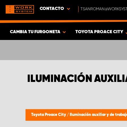
CONTACTO
TSANROMAN@WORKSYST
CAMBIA TU FURGONETA
TOYOTA PROACE CITY
MOSTRAR RESULTADOS -
376
PRODUCTOS
ILUMINACIÓN AUXIL
Toyota Proace City
/
Iluminación auxiliar y de trabaj