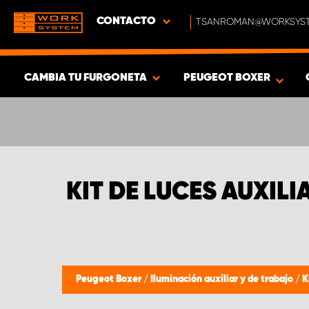
CONTACTO
TSANROMAN@WORKSYST
CAMBIA TU FURGONETA
PEUGEOT BOXER
MOSTRAR RESULTADOS -
368
PRODUCTOS
KIT DE LUCES AUXIL
Peugeot Boxer
/
Iluminación auxiliar y de trabajo
/
K