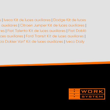
s
|
Iveco Kit de luces auxiliares
|
Dodge Kit de luces
 auxiliares
|
Citroen Jumper Kit de luces auxiliares
|
res
|
Fiat Talento Kit de luces auxiliares
|
Fiat Doblò
ces auxiliares
|
Ford Transit Kit de luces auxiliares
|
ia Dokker Van* Kit de luces auxiliares
|
Iveco Daily