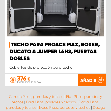
TECHO PARA PROACE MAX, BOXER,
DUCATO & JUMPER L4H2, PUERTAS
DOBLES
Cubiertas de protección para techo
376
€
AÑADIR
EXCLUIDO 21 % IVA
Citroen Pisos, paredes y techos
|
Fiat Pisos, paredes y
techos
|
Ford Pisos, paredes y techos
|
Dacia Pisos,
paredes y techos
|
Iveco Pisos, paredes y techos
|
Dodge