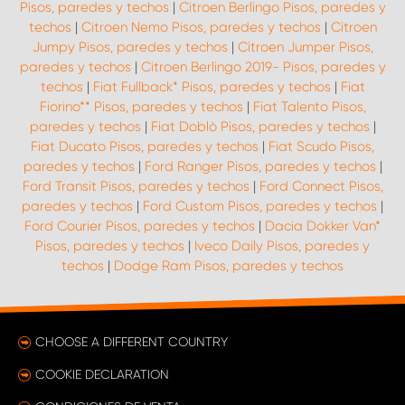
Pisos, paredes y techos
|
Citroen Berlingo Pisos, paredes y
techos
|
Citroen Nemo Pisos, paredes y techos
|
Citroen
Jumpy Pisos, paredes y techos
|
Citroen Jumper Pisos,
paredes y techos
|
Citroen Berlingo 2019- Pisos, paredes y
techos
|
Fiat Fullback* Pisos, paredes y techos
|
Fiat
Fiorino** Pisos, paredes y techos
|
Fiat Talento Pisos,
paredes y techos
|
Fiat Doblò Pisos, paredes y techos
|
Fiat Ducato Pisos, paredes y techos
|
Fiat Scudo Pisos,
paredes y techos
|
Ford Ranger Pisos, paredes y techos
|
Ford Transit Pisos, paredes y techos
|
Ford Connect Pisos,
paredes y techos
|
Ford Custom Pisos, paredes y techos
|
Ford Courier Pisos, paredes y techos
|
Dacia Dokker Van*
Pisos, paredes y techos
|
Iveco Daily Pisos, paredes y
techos
|
Dodge Ram Pisos, paredes y techos
CHOOSE A DIFFERENT COUNTRY
COOKIE DECLARATION