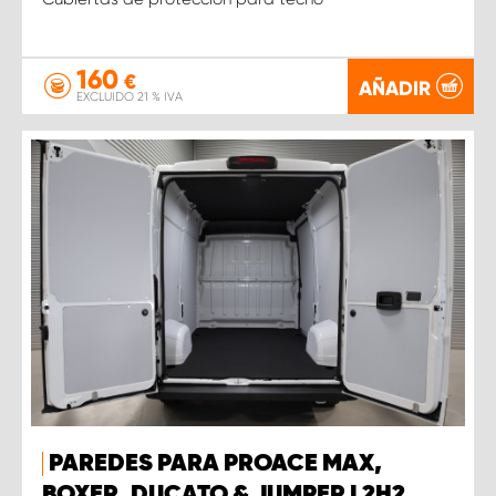
160
€
AÑADIR
EXCLUIDO 21 % IVA
PAREDES PARA PROACE MAX,
BOXER, DUCATO & JUMPER L2H2