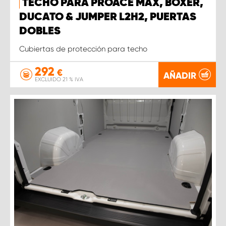
TECHO PARA PROACE MAX, BOXER,
DUCATO & JUMPER L2H2, PUERTAS
DOBLES
Cubiertas de protección para techo
292
€
AÑADIR
EXCLUIDO 21 % IVA