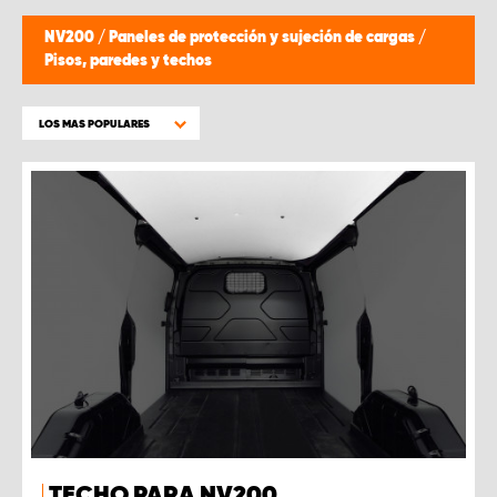
NV200
/
Paneles de protección y sujeción de cargas
/
Pisos, paredes y techos
LOS MAS POPULARES
TECHO PARA NV200