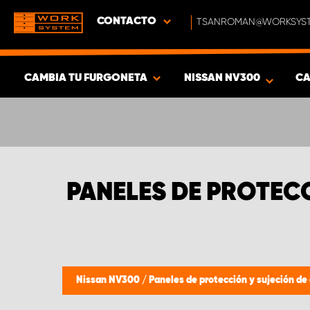
CONTACTO
TSANROMAN@WORKSYST
CAMBIA TU FURGONETA
NISSAN NV300
CA
MOSTRAR RESULTADOS -
390
PRODUCTOS
PANELES DE PROTEC
Nissan NV300
/
Paneles de protección y sujeción de