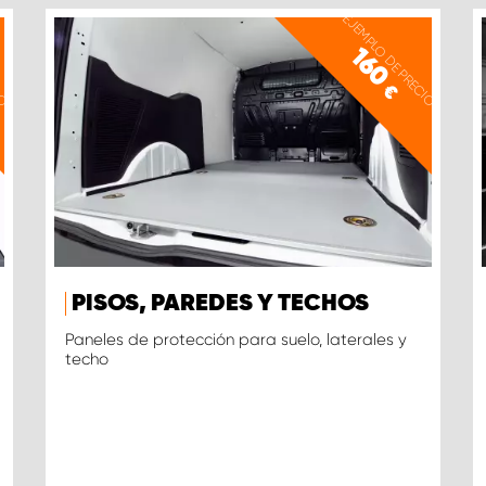
IO
EJEMPLO DE PRECIO
160
€
PISOS, PAREDES Y TECHOS
Paneles de protección para suelo, laterales y
techo