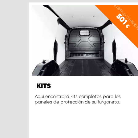
EJEMPLO DE PREC
501
€
KITS
Aquí encontrará kits completos para los
paneles de protección de su furgoneta.