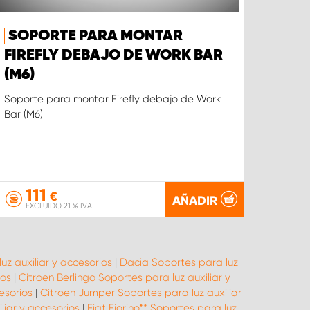
SOPORTE PARA MONTAR
FIREFLY DEBAJO DE WORK BAR
(M6)
Soporte para montar Firefly debajo de Work
Bar (M6)
111
€
AÑADIR
EXCLUIDO 21 % IVA
uz auxiliar y accesorios
|
Dacia Soportes para luz
ios
|
Citroen Berlingo Soportes para luz auxiliar y
esorios
|
Citroen Jumper Soportes para luz auxiliar
liar y accesorios
|
Fiat Fiorino** Soportes para luz