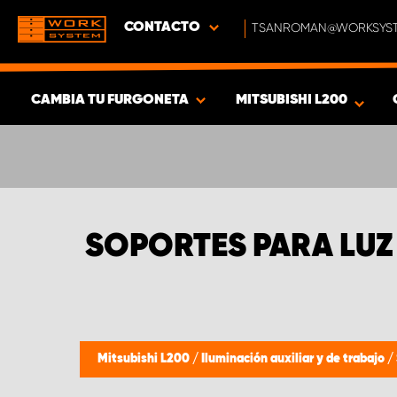
CONTACTO
TSANROMAN@WORKSYST
CAMBIA TU FURGONETA
MITSUBISHI L200
MOSTRAR RESULTADOS -
319
PRODUCTOS
SOPORTES PARA LUZ 
Mitsubishi L200
/
Iluminación auxiliar y de trabajo
/