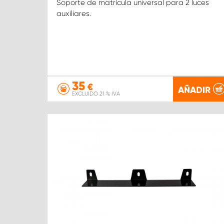
Soporte de matrícula universal para 2 luces
auxiliares.
35
€
AÑADIR
EXCLUIDO 21 % IVA