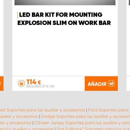
LED BAR KIT FOR MOUNTING
EXPLOSION SLIM ON WORK BAR
114
€
AÑADIR
EXCLUIDO 21 % IVA
iat Soportes para luz auxiliar y accesorios
|
Ford Soportes para l
xiliar y accesorios
|
Dodge Soportes para luz auxiliar y accesor
iar y accesorios
|
Citroen Jumpy Soportes para luz auxiliar y acc
a luz auxiliar y accesorios
|
Fiat Fullback* Soportes para luz auxi