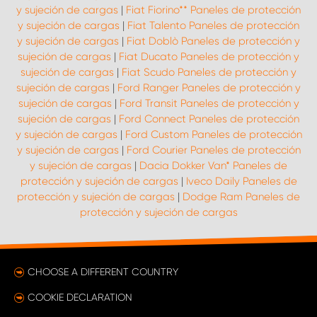
y sujeción de cargas
|
Fiat Fiorino** Paneles de protección
y sujeción de cargas
|
Fiat Talento Paneles de protección
y sujeción de cargas
|
Fiat Doblò Paneles de protección y
sujeción de cargas
|
Fiat Ducato Paneles de protección y
sujeción de cargas
|
Fiat Scudo Paneles de protección y
sujeción de cargas
|
Ford Ranger Paneles de protección y
sujeción de cargas
|
Ford Transit Paneles de protección y
sujeción de cargas
|
Ford Connect Paneles de protección
y sujeción de cargas
|
Ford Custom Paneles de protección
y sujeción de cargas
|
Ford Courier Paneles de protección
y sujeción de cargas
|
Dacia Dokker Van* Paneles de
protección y sujeción de cargas
|
Iveco Daily Paneles de
protección y sujeción de cargas
|
Dodge Ram Paneles de
protección y sujeción de cargas
CHOOSE A DIFFERENT COUNTRY
COOKIE DECLARATION