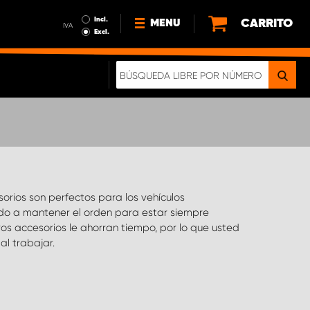
Incl.
CARRITO
MENU
IVA
Excl.
NOTICIAS
ACERCA DE NOSOTROS
SOSTENIBILIDAD
NUESTRO FOLLETO DIGITAL
orios son perfectos para los vehículos
o a mantener el orden para estar siempre
s accesorios le ahorran tiempo, por lo que usted
al trabajar.