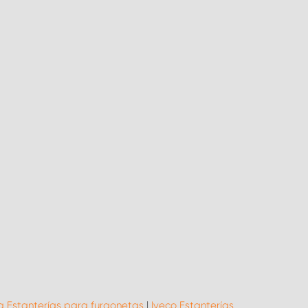
a Estanterías para furgonetas
|
Iveco Estanterías