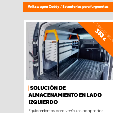
Volkswagen Caddy
/
Estanterías para furgonetas
EJEMPLO DE PREC
353
€
SOLUCIÓN DE
ALMACENAMIENTO EN LADO
IZQUIERDO
Equipamientos para vehículos adaptados