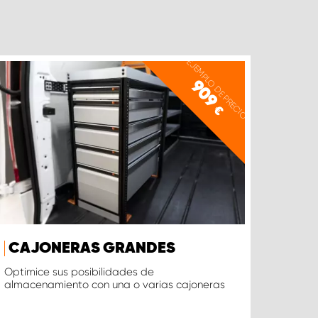
EJEMPLO DE PRECIO
909
€
CAJONERAS GRANDES
Optimice sus posibilidades de
almacenamiento con una o varias cajoneras