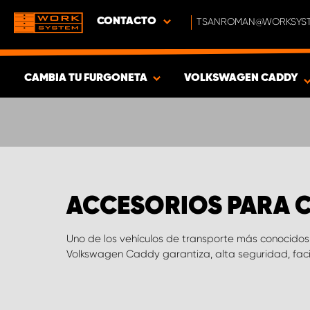
CONTACTO
TSANROMAN@WORKSYST
CAMBIA TU FURGONETA
VOLKSWAGEN CADDY
MOSTRAR RESULTADOS -
412
PRODUCTOS
ACCESORIOS PARA 
Uno de los vehículos de transporte más conocidos
Volkswagen Caddy garantiza, alta seguridad, faci