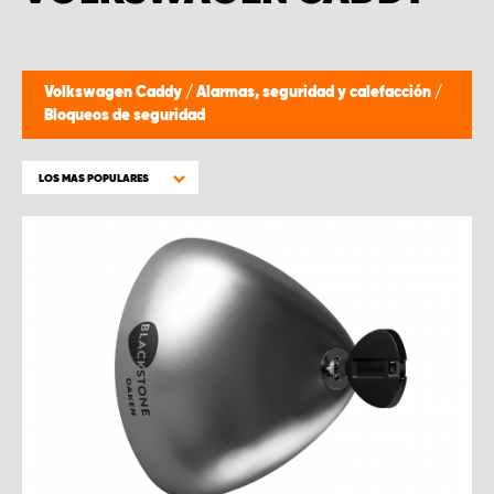
Volkswagen Caddy
/
Alarmas, seguridad y calefacción
/
Bloqueos de seguridad
LOS MAS POPULARES