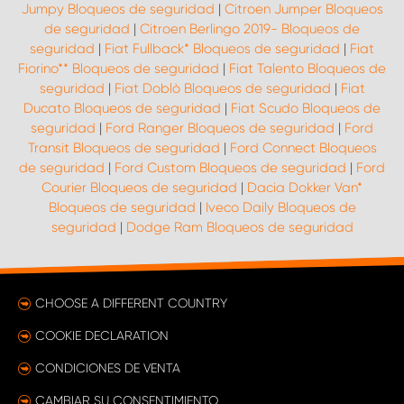
Jumpy Bloqueos de seguridad
|
Citroen Jumper Bloqueos
de seguridad
|
Citroen Berlingo 2019- Bloqueos de
seguridad
|
Fiat Fullback* Bloqueos de seguridad
|
Fiat
Fiorino** Bloqueos de seguridad
|
Fiat Talento Bloqueos de
seguridad
|
Fiat Doblò Bloqueos de seguridad
|
Fiat
Ducato Bloqueos de seguridad
|
Fiat Scudo Bloqueos de
seguridad
|
Ford Ranger Bloqueos de seguridad
|
Ford
Transit Bloqueos de seguridad
|
Ford Connect Bloqueos
de seguridad
|
Ford Custom Bloqueos de seguridad
|
Ford
Courier Bloqueos de seguridad
|
Dacia Dokker Van*
Bloqueos de seguridad
|
Iveco Daily Bloqueos de
seguridad
|
Dodge Ram Bloqueos de seguridad
CHOOSE A DIFFERENT COUNTRY
COOKIE DECLARATION
CONDICIONES DE VENTA
CAMBIAR SU CONSENTIMIENTO