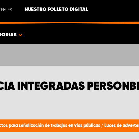
EM.ES
NUESTRO FOLLETO DIGITAL
GORIAS
CIA INTEGRADAS PERSONBI
ctos para señalización de trabajos en vías públicas
/
Luces de adverte