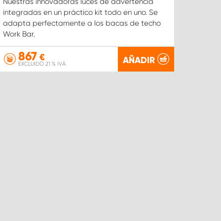
Nuestras innovadoras luces de advertencia
integradas en un práctico kit todo en uno. Se
adapta perfectamente a los bacas de techo
Work Bar.
867
€
AÑADIR
EXCLUIDO 21 % IVA