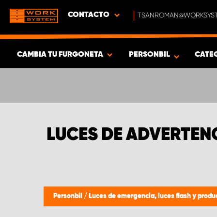
CONTACTO
TSANROMAN@WORKSYST
CAMBIA TU FURGONETA
PERSONBIL
CATE
MOSTRAR RESULTADOS -
314
PRODUCTOS
LUCES DE ADVERTEN
Personbil
/
Luces de emergencia, luces flash y produ