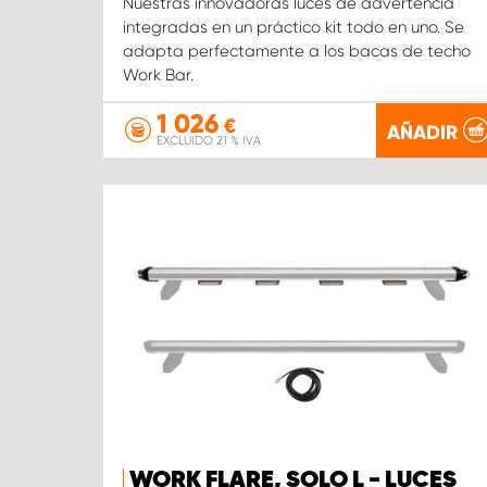
Nuestras innovadoras luces de advertencia
integradas en un práctico kit todo en uno. Se
adapta perfectamente a los bacas de techo
Work Bar.
1 026
€
AÑADIR
EXCLUIDO 21 % IVA
WORK FLARE, SOLO L - LUCES