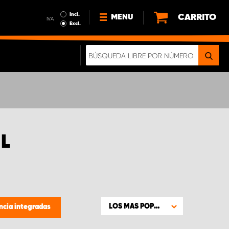
Incl.
CARRITO
MENU
IVA
Excl.
NOTICIAS
ACERCA DE NOSOTROS
SOSTENIBILIDAD
NUESTRO FOLLETO DIGITAL
L
LOS MAS POPULARES
ncia integradas