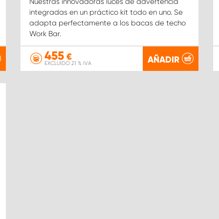
Nuestras innovadoras luces de advertencia
integradas en un práctico kit todo en uno. Se
adapta perfectamente a los bacas de techo
Work Bar.
455
€
AÑADIR
EXCLUIDO 21 % IVA