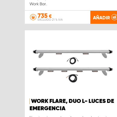
Work Bar.
735
€
AÑADIR
EXCLUIDO 21 % IVA
WORK FLARE, DUO L- LUCES DE
EMERGENCIA