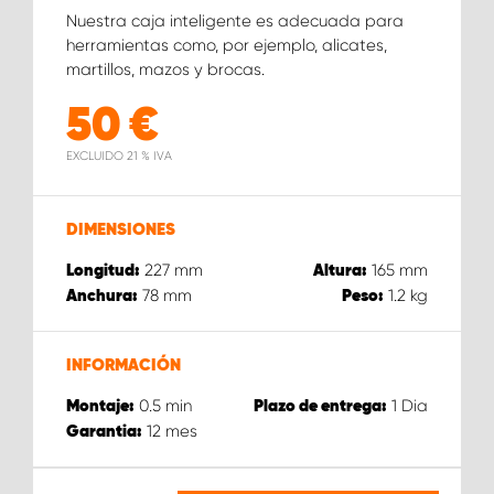
Nuestra caja inteligente es adecuada para
herramientas como, por ejemplo, alicates,
martillos, mazos y brocas.
50
€
EXCLUIDO 21 % IVA
DIMENSIONES
227
mm
165
mm
Longitud:
Altura:
78
mm
1.2
kg
Anchura:
Peso:
INFORMACIÓN
0.5
min
1
Dia
Montaje:
Plazo de entrega:
12
mes
Garantia: