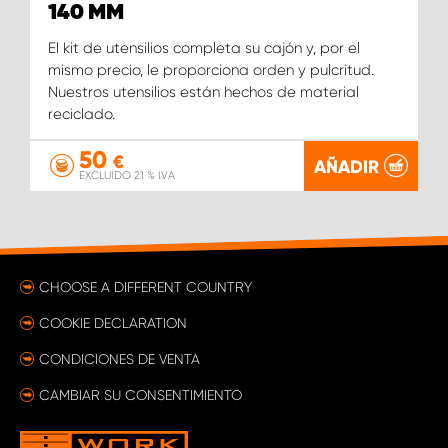
140 MM
El kit de utensilios completa su cajón y, por el
mismo precio, le proporciona orden y pulcritud.
Nuestros utensilios están hechos de material
reciclado.
50
€
AÑADIR
EXCLUIDO 21 % IVA
CHOOSE A DIFFERENT COUNTRY
COOKIE DECLARATION
CONDICIONES DE VENTA
CAMBIAR SU CONSENTIMIENTO