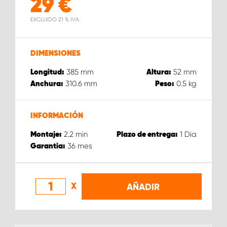
29
€
EXCLUIDO 21 % IVA
DIMENSIONES
385
mm
52
mm
Longitud:
Altura:
310.6
mm
0.5
kg
Anchura:
Peso:
INFORMACIÓN
2.2
min
1
Dia
Montaje:
Plazo de entrega:
36
mes
Garantia:
X
AÑADIR