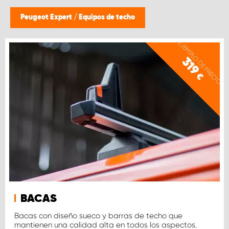
Peugeot Expert
/
Equipos de techo
EJEMPLO DE PRECIO
319
€
BACAS
Bacas con diseño sueco y barras de techo que
mantienen una calidad alta en todos los aspectos.