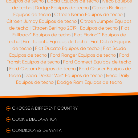
Equipos de techo
|
Dacia Equipos de techo
|
Iveco Equipos
de techo
|
Dodge Equipos de techo
|
Citroen Berlingo
Equipos de techo
|
Citroen Nemo Equipos de techo
|
Citroen Jumpy Equipos de techo
|
Citroen Jumper Equipos
de techo
|
Citroen Berlingo 2019- Equipos de techo
|
Fiat
Fullback* Equipos de techo
|
Fiat Fiorino** Equipos de
techo
|
Fiat Talento Equipos de techo
|
Fiat Doblò Equipos
de techo
|
Fiat Ducato Equipos de techo
|
Fiat Scudo
Equipos de techo
|
Ford Ranger Equipos de techo
|
Ford
Transit Equipos de techo
|
Ford Connect Equipos de techo
|
Ford Custom Equipos de techo
|
Ford Courier Equipos de
techo
|
Dacia Dokker Van* Equipos de techo
|
Iveco Daily
Equipos de techo
|
Dodge Ram Equipos de techo
CHOOSE A DIFFERENT COUNTRY
COOKIE DECLARATION
CONDICIONES DE VENTA