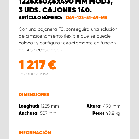
1225X507,5X490 MM MOD3,
3 UDS. CAJONES 140.
ARTÍCULO NÚMERO:
D49-123-51-49-M3
Con una cajonera FS, conseguirá una solución
de almacenamiento flexible que se puede
colocar y configurar exactamente en función
de sus necesidades.
1 217
€
EXCLUIDO 21 % IVA
DIMENSIONES
1225
mm
490
mm
Longitud:
Altura:
507
mm
48.8
kg
Anchura:
Peso:
INFORMACIÓN